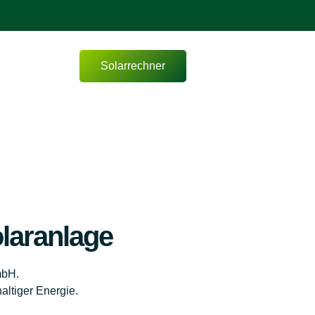
Solarrechner
olaranlage
mbH.
altiger Energie.