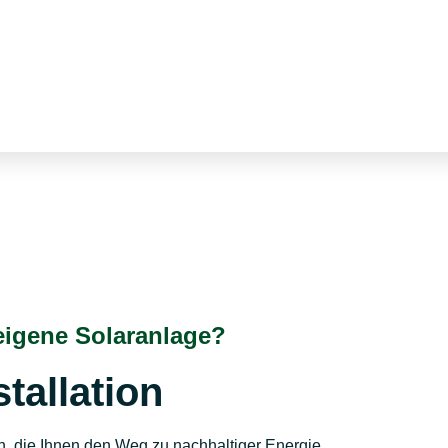
igene Solaranlage?
tallation
on, die Ihnen den Weg zu nachhaltiger Energie